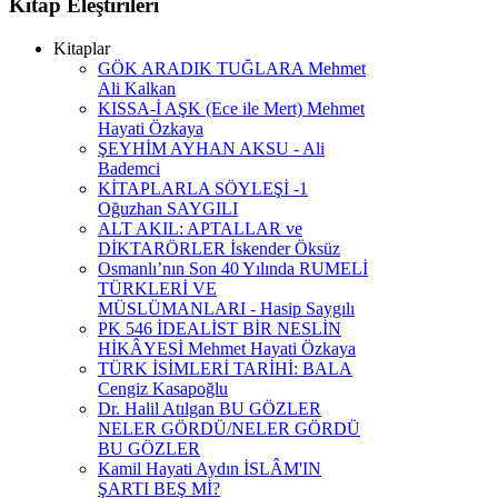
Kitap
Eleştirileri
Kitaplar
GÖK ARADIK TUĞLARA Mehmet
Ali Kalkan
KISSA-İ AŞK (Ece ile Mert) Mehmet
Hayati Özkaya
ŞEYHİM AYHAN AKSU - Ali
Bademci
KİTAPLARLA SÖYLEŞİ -1
Oğuzhan SAYGILI
ALT AKIL: APTALLAR ve
DİKTARÖRLER İskender Öksüz
Osmanlı’nın Son 40 Yılında RUMELİ
TÜRKLERİ VE
MÜSLÜMANLARI - Hasip Saygılı
PK 546 İDEALİST BİR NESLİN
HİKÂYESİ Mehmet Hayati Özkaya
TÜRK İSİMLERİ TARİHİ: BALA
Cengiz Kasapoğlu
Dr. Halil Atılgan BU GÖZLER
NELER GÖRDÜ/NELER GÖRDÜ
BU GÖZLER
Kamil Hayati Aydın İSLÂM'IN
ŞARTI BEŞ Mİ?